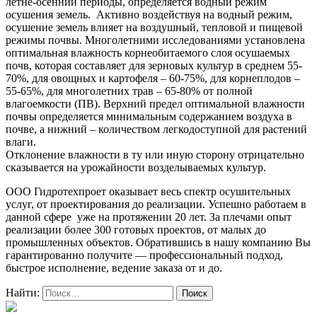
летне-осенний периоды, определяется водный режим
осушения земель. Активно воздействуя на водный режим,
осушение земель влияет на воздушный, тепловой и пищевой
режимы почвы. Многолетними исследованиями установлена
оптимальная влажность корнеобитаемого слоя осушаемых
почв, которая составляет для зерновых культур в среднем 55-
70%, для овощных и картофеля – 60-75%, для корнеплодов –
55-65%, для многолетних трав – 65-80% от полной
влагоемкости (ПВ). Верхний предел оптимальной влажности
почвы определяется минимальным содержанием воздуха в
почве, а нижний – количеством легкодоступной для растений
влаги.
Отклонение влажности в ту или иную сторону отрицательно
сказывается на урожайности возделываемых культур.
ООО Гидротехпроет оказывает весь спектр осушительных
услуг, от проектирования до реализации. Успешно работаем в
данной сфере уже на протяжении 20 лет. За плечами опыт
реализации более 300 готовых проектов, от малых до
промышленных объектов. Обратившись в нашу компанию Вы
гарантированно получите — профессиональный подход,
быстрое исполнение, ведение заказа от и до.
Найти: